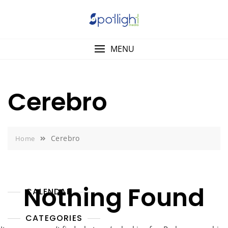
Skip
to
content
MENU
Cerebro
Cerebro
Home
Nothing Found
CALENDAR
CATEGORIES