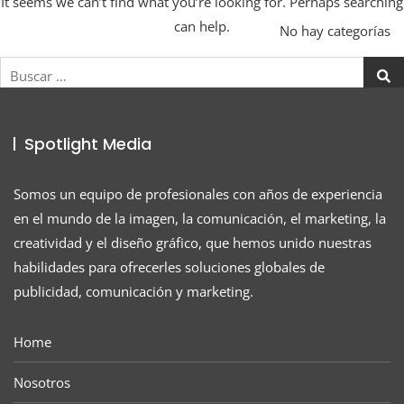
It seems we can’t find what you’re looking for. Perhaps searching
can help.
No hay categorías
Buscar:
Spotlight Media
Somos un equipo de profesionales con años de experiencia
en el mundo de la imagen, la comunicación, el marketing, la
creatividad y el diseño gráfico, que hemos unido nuestras
habilidades para ofrecerles soluciones globales de
publicidad, comunicación y marketing.
Home
Nosotros