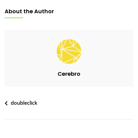
About the Author
Cerebro
Navegación
doubleclick
de
entradas