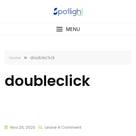
Skip
to
content
MENU
doubleclick
Home
doubleclick
On
Nov 20, 2020
Leave A Comment
Doubleclick